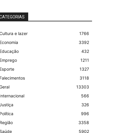
CATEGORIAS
Cultura e lazer
1766
Economia
3392
Educação
432
Emprego
1211
Esporte
1327
Falecimentos
3118
Geral
13303
Internacional
566
Justiça
326
Política
996
Região
3358
Saúde
5902