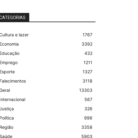
CATEGORIAS
Cultura e lazer
1767
Economia
3392
Educação
432
Emprego
1211
Esporte
1327
Falecimentos
3118
Geral
13303
Internacional
567
Justiça
326
Política
996
Região
3358
Saúde
5903