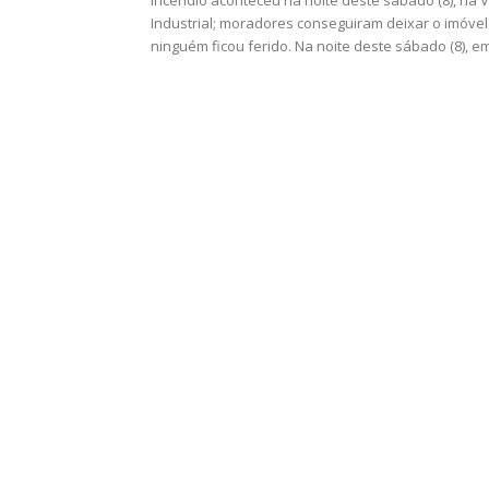
Incêndio aconteceu na noite deste sábado (8), na V
Industrial; moradores conseguiram deixar o imóvel
ninguém ficou ferido. Na noite deste sábado (8), em