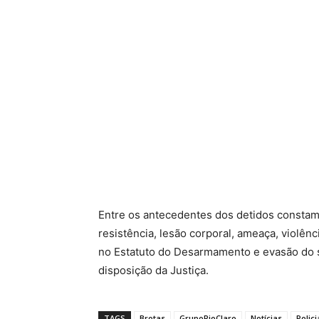
Entre os antecedentes dos detidos constam c
resistência, lesão corporal, ameaça, violên
no Estatuto do Desarmamento e evasão do 
disposição da Justiça.
TAGS
Brotas
GrupoRioClaro
Notícias
Polici