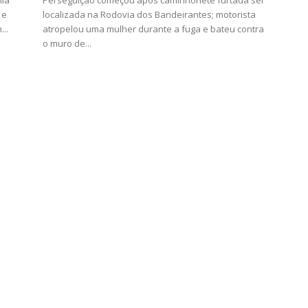
ila
Perseguição começou após caminhonete furtada ser
 e
localizada na Rodovia dos Bandeirantes; motorista
...
atropelou uma mulher durante a fuga e bateu contra
o muro de...