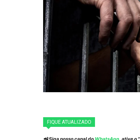
FIQUE ATUALIZADO
📲 Siga nosso canal do
WhatsApp
, ative o