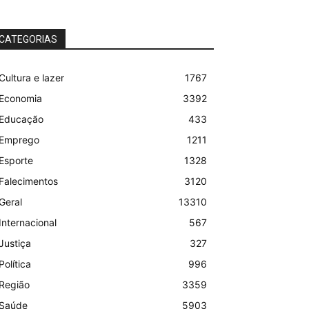
CATEGORIAS
Cultura e lazer
1767
Economia
3392
Educação
433
Emprego
1211
Esporte
1328
Falecimentos
3120
Geral
13310
Internacional
567
Justiça
327
Política
996
Região
3359
Saúde
5903