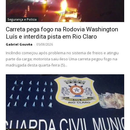
Segurança e Polícia
Carreta pega fogo na Rodovia Washington
Luís e interdita pista em Rio Claro
Gabriel Gouvêa
-
05/08/2026
Incêndio começou após problema no sistema de freios e atingiu
parte da carga; motorista saiu ileso Uma carreta pegou fogo na
madrugada desta quarta-feira (5)...