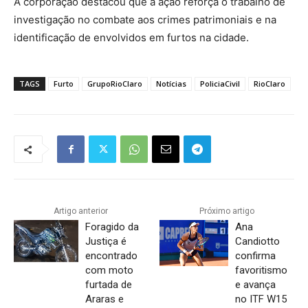
A corporação destacou que a ação reforça o trabalho de
investigação no combate aos crimes patrimoniais e na
identificação de envolvidos em furtos na cidade.
TAGS
Furto
GrupoRioClaro
Notícias
PoliciaCivil
RioClaro
Artigo anterior
Próximo artigo
Foragido da
Ana
Justiça é
Candiotto
encontrado
confirma
com moto
favoritismo
furtada de
e avança
Araras e
no ITF W15