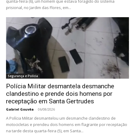
quinta-feira (6), um homem que estava foragido do sistema
prisional, no Jardim das Flores, em...
Segurança e Polícia
Polícia Militar desmantela desmanche
clandestino e prende dois homens por
receptação em Santa Gertrudes
Gabriel Gouvêa
-
06/08/2026
A Polícia Militar desmantelou um desmanche clandestino de
motocicletas e prendeu dois homens em flagrante por receptação
na tarde desta quarta-feira (5), em Santa...