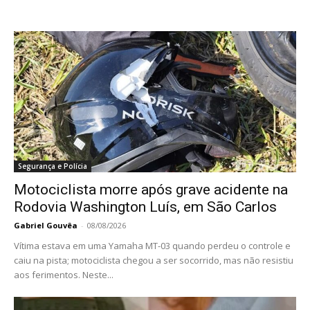
Segurança e Polícia
Motociclista morre após grave acidente na
Rodovia Washington Luís, em São Carlos
Gabriel Gouvêa
-
08/08/2026
Vítima estava em uma Yamaha MT-03 quando perdeu o controle e
caiu na pista; motociclista chegou a ser socorrido, mas não resistiu
aos ferimentos. Neste...