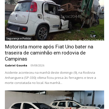
Segurança e Polícia
Motorista morre após Fiat Uno bater na
traseira de caminhão em rodovia de
Campinas
Gabriel Gouvêa
-
09/08/2026
Acidente aconteceu na manhã deste domingo (9), na Rodovia
Anhanguera (SP-330); vítima ficou presa às ferragens e teve a
morte constatada no local. Na manhã...