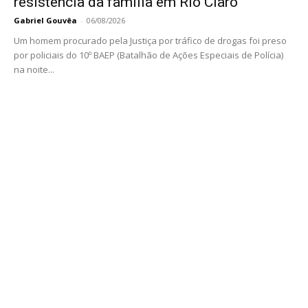
resistência da família em Rio Claro
Gabriel Gouvêa
-
06/08/2026
Um homem procurado pela Justiça por tráfico de drogas foi preso
por policiais do 10º BAEP (Batalhão de Ações Especiais de Polícia)
na noite...