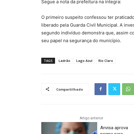
Segue a nota da prefeitura na íntegra:
O primeiro suspeito confessou ter praticado
liberado pela Guarda Civil Municipal. A inv
segundo indivíduo demonstra que, assim co
seu papel na segurança do município.
TAGS
Ladrão
Lago Azul
Rio Claro
Compartilhado
Artigo anterior
Anvisa aprova
norma para