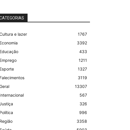
CATEGORIAS
Cultura e lazer
1767
Economia
3392
Educação
433
Emprego
1211
Esporte
1327
Falecimentos
3119
Geral
13307
Internacional
567
Justiça
326
Política
996
Região
3358
Saúde
5903