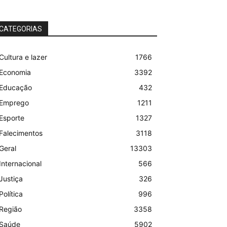
CATEGORIAS
Cultura e lazer
1766
Economia
3392
Educação
432
Emprego
1211
Esporte
1327
Falecimentos
3118
Geral
13303
Internacional
566
Justiça
326
Política
996
Região
3358
Saúde
5902