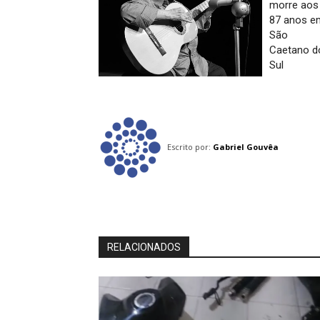
morre aos
87 anos e
São
Caetano d
Sul
Escrito por:
Gabriel Gouvêa
RELACIONADOS