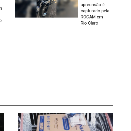
apreensão é
m
capturado pela
ROCAM em
o
Rio Claro