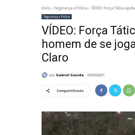
Início
Segurança e Polícia
VÍDEO: Força Tática ajud
Segurança e Polícia
VÍDEO: Força Táti
homem de se joga
Claro
por
Gabriel Gouvêa
02/05/2021
Compartilhado