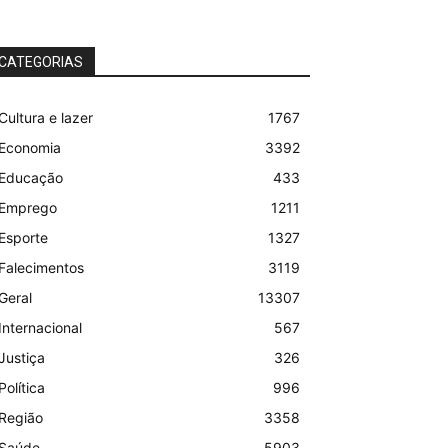
CATEGORIAS
Cultura e lazer
1767
Economia
3392
Educação
433
Emprego
1211
Esporte
1327
Falecimentos
3119
Geral
13307
Internacional
567
Justiça
326
Política
996
Região
3358
Saúde
5903