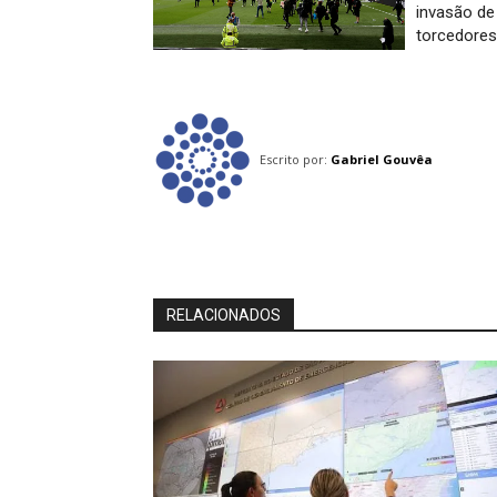
invasão de
torcedore
Escrito por:
Gabriel Gouvêa
RELACIONADOS