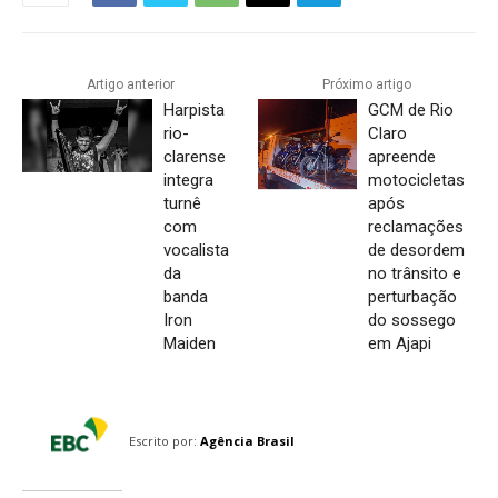
Artigo anterior
Próximo artigo
Harpista
GCM de Rio
rio-
Claro
clarense
apreende
integra
motocicletas
turnê
após
com
reclamações
vocalista
de desordem
da
no trânsito e
banda
perturbação
Iron
do sossego
Maiden
em Ajapi
Escrito por:
Agência Brasil