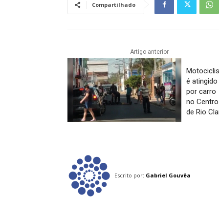
Compartilhado
Artigo anterior
Motocicli
é atingido
por carro
no Centro
de Rio Cla
Escrito por:
Gabriel Gouvêa