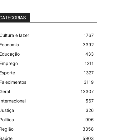
CATEGORIAS
Cultura e lazer
1767
Economia
3392
Educação
433
Emprego
1211
Esporte
1327
Falecimentos
3119
Geral
13307
Internacional
567
Justiça
326
Política
996
Região
3358
Saúde
5903