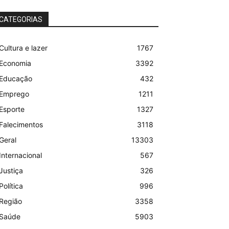
CATEGORIAS
Cultura e lazer
1767
Economia
3392
Educação
432
Emprego
1211
Esporte
1327
Falecimentos
3118
Geral
13303
Internacional
567
Justiça
326
Política
996
Região
3358
Saúde
5903