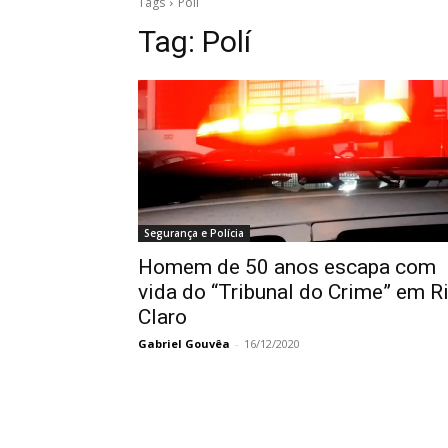
Tags
Polí
Tag:
Polí
Segurança e Polícia
Homem de 50 anos escapa com
vida do “Tribunal do Crime” em R
Claro
Gabriel Gouvêa
-
16/12/2020