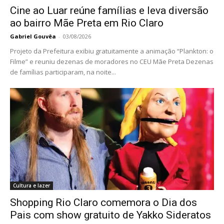
Cine ao Luar reúne famílias e leva diversão
ao bairro Mãe Preta em Rio Claro
Gabriel Gouvêa
-
03/08/2026
Projeto da Prefeitura exibiu gratuitamente a animação “Plankton: o
Filme” e reuniu dezenas de moradores no CEU Mãe Preta Dezenas
de famílias participaram, na noite...
Cultura e lazer
Shopping Rio Claro comemora o Dia dos
Pais com show gratuito de Yakko Sideratos