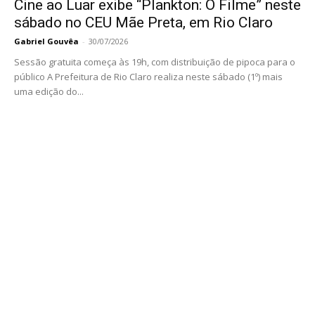
Cine ao Luar exibe “Plankton: O Filme” neste
sábado no CEU Mãe Preta, em Rio Claro
Gabriel Gouvêa
-
30/07/2026
Sessão gratuita começa às 19h, com distribuição de pipoca para o
público A Prefeitura de Rio Claro realiza neste sábado (1º) mais
uma edição do...