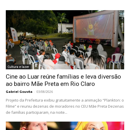
Cultura e lazer
Cine ao Luar reúne famílias e leva diversão
ao bairro Mãe Preta em Rio Claro
Gabriel Gouvêa
-
03/08/2026
Projeto da Prefeitura exibiu gratuitamente a animação “Plankton: o
Filme” e reuniu dezenas de moradores no CEU Mãe Preta Dezenas
de famílias participaram, na noite...