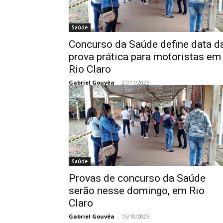
Saúde
Concurso da Saúde define data d
prova prática para motoristas em
Rio Claro
Gabriel Gouvêa
-
27/11/2025
Saúde
Provas de concurso da Saúde
serão nesse domingo, em Rio
Claro
Gabriel Gouvêa
-
15/10/2025