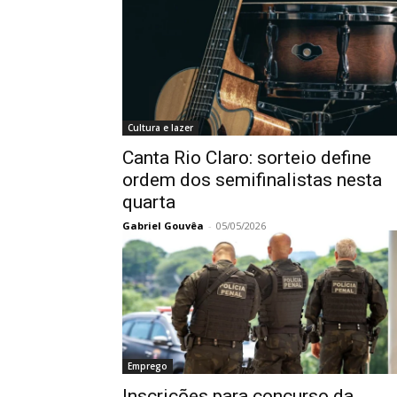
Cultura e lazer
Canta Rio Claro: sorteio define
ordem dos semifinalistas nesta
quarta
Gabriel Gouvêa
-
05/05/2026
Emprego
Inscrições para concurso da