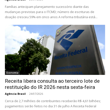
Famílias antecipam planejamento sucessório diante das
mudanças previstas para o ITCMD; número de escrituras de
doação cresceu 59% em cinco anos A reforma tributária está...
Economia
Receita libera consulta ao terceiro lote de
restituição do IR 2026 nesta sexta-feira
Agência Brasil
-
24/07/2026
Cerca de 2,7 milhões de contribuintes receberão R$ 4,61 bilhões;
pagamentos serão feitos no dia 31 de julho A Receita Federal