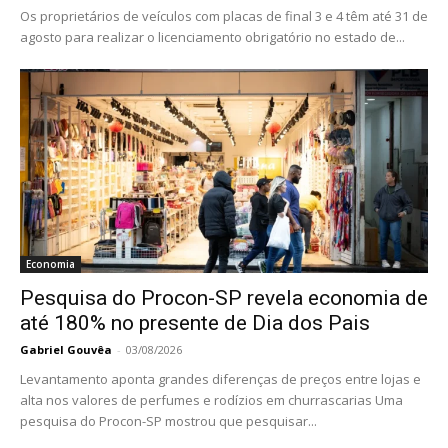
Os proprietários de veículos com placas de final 3 e 4 têm até 31 de
agosto para realizar o licenciamento obrigatório no estado de...
Economia
Pesquisa do Procon-SP revela economia de
até 180% no presente de Dia dos Pais
Gabriel Gouvêa
-
03/08/2026
Levantamento aponta grandes diferenças de preços entre lojas e
alta nos valores de perfumes e rodízios em churrascarias Uma
pesquisa do Procon-SP mostrou que pesquisar...