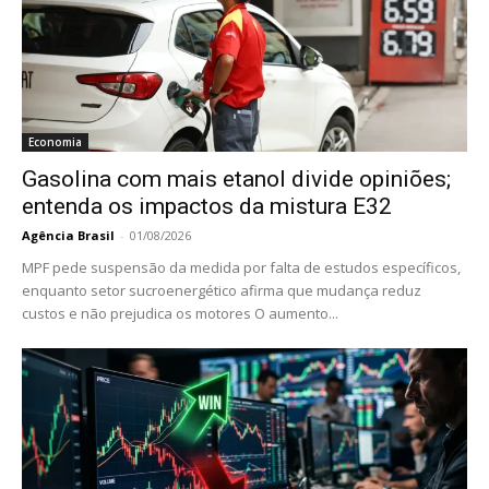
Economia
Gasolina com mais etanol divide opiniões;
entenda os impactos da mistura E32
Agência Brasil
-
01/08/2026
MPF pede suspensão da medida por falta de estudos específicos,
enquanto setor sucroenergético afirma que mudança reduz
custos e não prejudica os motores O aumento...