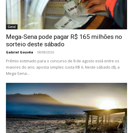
Geral
Mega-Sena pode pagar R$ 165 milhões no
sorteio deste sábado
Gabriel Gouvêa
-
08/08/2026
Prêmio estimado para o concurso de 8 de agosto está entre os
maiores do ano; aposta simples custa R$ 6. Neste sábado (8), a
Mega-Sena...