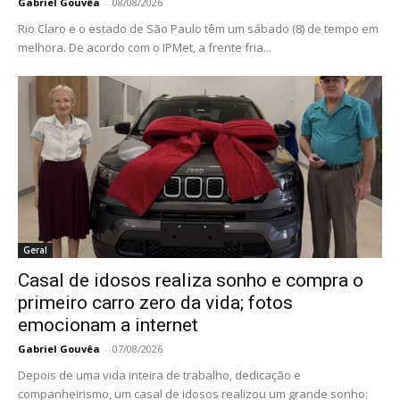
Gabriel Gouvêa
-
08/08/2026
Rio Claro e o estado de São Paulo têm um sábado (8) de tempo em
melhora. De acordo com o IPMet, a frente fria...
Geral
Casal de idosos realiza sonho e compra o
primeiro carro zero da vida; fotos
emocionam a internet
Gabriel Gouvêa
-
07/08/2026
Depois de uma vida inteira de trabalho, dedicação e
companheirismo, um casal de idosos realizou um grande sonho: