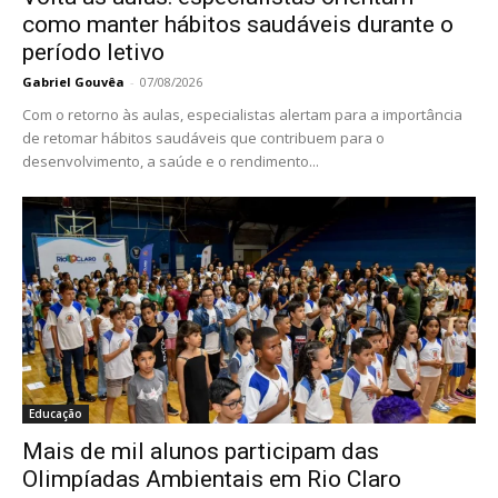
como manter hábitos saudáveis durante o
período letivo
Gabriel Gouvêa
-
07/08/2026
Com o retorno às aulas, especialistas alertam para a importância
de retomar hábitos saudáveis que contribuem para o
desenvolvimento, a saúde e o rendimento...
Educação
Mais de mil alunos participam das
Olimpíadas Ambientais em Rio Claro