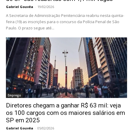
Gabriel Gouvêa
-
19/02/2026
A Secretaria de Administração Penitenciária reabriu nesta quinta-
feira (19) as inscrições para o concurso da Polícia Penal de São
Paulo. O prazo segue até...
Emprego
Diretores chegam a ganhar R$ 63 mil: veja
os 100 cargos com os maiores salários em
SP em 2025
Gabriel Gouvêa
-
05/02/2026