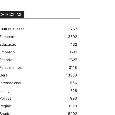
CATEGORIAS
Cultura e lazer
1767
Economia
3392
Educação
432
Emprego
1211
Esporte
1327
Falecimentos
3118
Geral
13303
Internacional
566
Justiça
326
Política
996
Região
3358
Saúde
5902