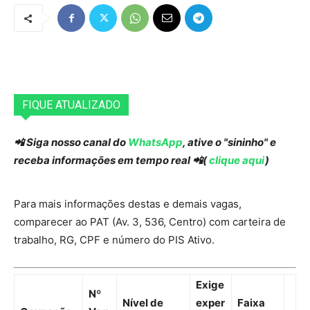
FIQUE ATUALIZADO
📲 Siga nosso canal do
WhatsApp
, ative o "sininho" e
receba informações em tempo real 📲(
clique aqui
)
Para mais informações destas e demais vagas,
comparecer ao PAT (Av. 3, 536, Centro) com carteira de
trabalho, RG, CPF e número do PIS Ativo.
Exige
Nº
Nível de
exper
Faixa