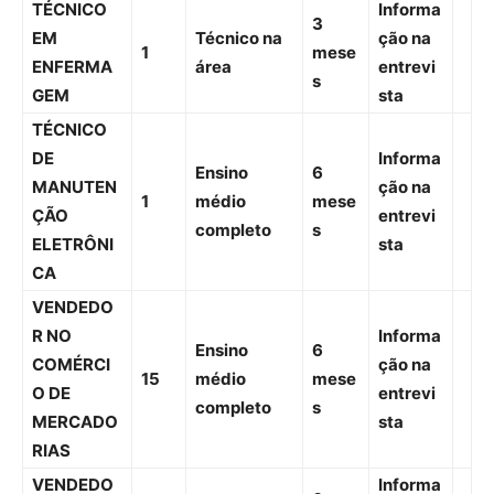
TÉCNICO
Informa
3
EM
Técnico na
ção na
1
mese
ENFERMA
área
entrevi
s
GEM
sta
TÉCNICO
DE
Informa
Ensino
6
MANUTEN
ção na
1
médio
mese
ÇÃO
entrevi
completo
s
ELETRÔNI
sta
CA
VENDEDO
R NO
Informa
Ensino
6
COMÉRCI
ção na
15
médio
mese
O DE
entrevi
completo
s
MERCADO
sta
RIAS
VENDEDO
Informa