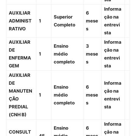
Informa
AUXILIAR
6
Superior
ção na
ADMINIST
1
mese
Completo
entrevi
RATIVO
s
sta
AUXILIAR
Informa
Ensino
3
DE
ção na
1
médio
mese
ENFERMA
entrevi
completo
s
GEM
sta
AUXILIAR
DE
Informa
Ensino
6
MANUTEN
ção na
1
médio
mese
ÇÃO
entrevi
completo
s
PREDIAL
sta
(CNH B)
Informa
Ensino
6
CONSULT
ção na
45
médio
mese