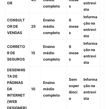
OR
entrevi
completo
s
sta
Informa
CONSULT
Ensino
6
ção na
OR DE
25
médio
mese
entrevi
VENDAS
completo
s
sta
Informa
CORRETO
Ensino
6
ção na
R DE
15
médio
mese
entrevi
SEGUROS
completo
s
sta
DESENHIS
TA DE
Sem
Informa
PÁGINAS
Ensino
exper
ção na
DA
10
médio
iênci
entrevi
INTERNET
completo
a
sta
(WEB
DESIGNER)