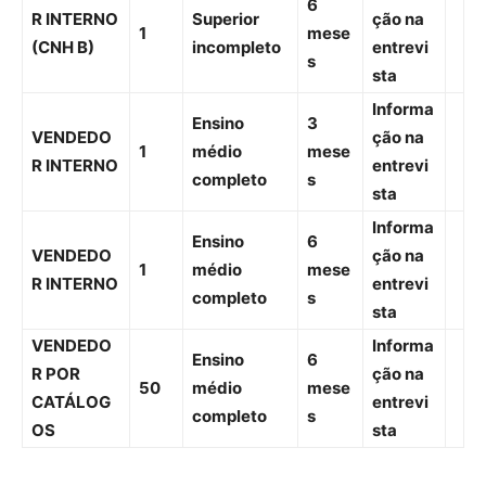
6
R INTERNO
Superior
ção na
1
mese
(CNH B)
incompleto
entrevi
s
sta
Informa
Ensino
3
VENDEDO
ção na
1
médio
mese
R INTERNO
entrevi
completo
s
sta
Informa
Ensino
6
VENDEDO
ção na
1
médio
mese
R INTERNO
entrevi
completo
s
sta
VENDEDO
Informa
Ensino
6
R POR
ção na
50
médio
mese
CATÁLOG
entrevi
completo
s
OS
sta