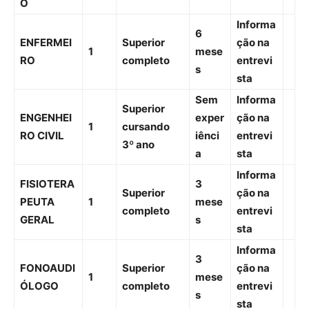
O
Informa
6
ENFERMEI
Superior
ção na
1
mese
RO
completo
entrevi
s
sta
Sem
Informa
Superior
ENGENHEI
exper
ção na
1
cursando
RO CIVIL
iênci
entrevi
3º ano
a
sta
Informa
FISIOTERA
3
Superior
ção na
PEUTA
1
mese
completo
entrevi
GERAL
s
sta
Informa
3
FONOAUDI
Superior
ção na
1
mese
ÓLOGO
completo
entrevi
s
sta