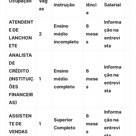
Ocupação
Vag
instrução
iênci
Salarial
as
a
ATENDENT
Informa
Ensino
6
E DE
ção na
2
médio
mese
LANCHON
entrevi
incompleto
s
ETE
sta
ANALISTA
DE
Informa
CRÉDITO
Ensino
6
ção na
(INSTITUIÇ
1
médio
mese
entrevi
ÕES
completo
s
sta
FINANCEIR
AS)
Informa
ASSISTEN
6
Superior
ção na
TE DE
1
mese
Completo
entrevi
VENDAS
s
sta