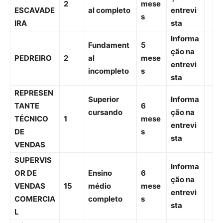
2
mese
ESCAVADE
al completo
entrevi
s
IRA
sta
Informa
Fundament
5
ção na
PEDREIRO
2
al
mese
entrevi
incompleto
s
sta
REPRESEN
Superior
Informa
TANTE
6
cursando
ção na
TÉCNICO
1
mese
entrevi
DE
s
sta
VENDAS
SUPERVIS
Informa
OR DE
Ensino
6
ção na
VENDAS
15
médio
mese
entrevi
COMERCIA
completo
s
sta
L