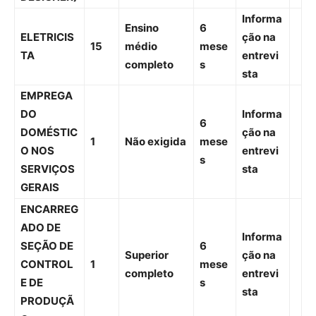
Informa
Ensino
6
ELETRICIS
ção na
15
médio
mese
TA
entrevi
completo
s
sta
EMPREGA
DO
Informa
6
DOMÉSTIC
ção na
1
Não exigida
mese
O NOS
entrevi
s
SERVIÇOS
sta
GERAIS
ENCARREG
ADO DE
Informa
SEÇÃO DE
6
Superior
ção na
CONTROL
1
mese
completo
entrevi
E DE
s
sta
PRODUÇÃ