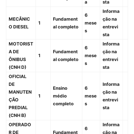
a
sta
Informa
6
MECÂNIC
Fundament
ção na
1
mese
O DIESEL
al completo
entrevi
s
sta
MOTORIST
Informa
6
A DE
Fundament
ção na
1
mese
ÔNIBUS
al completo
entrevi
s
(CNH D)
sta
OFICIAL
DE
Informa
Ensino
6
MANUTEN
ção na
1
médio
mese
ÇÃO
entrevi
completo
s
PREDIAL
sta
(CNH B)
OPERADO
Informa
6
R DE
Fundament
ção na