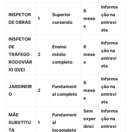
Informa
6
INSPETOR
Superior
ção na
1
mese
DE OBRAS
cursando
entrevi
s
sta
INSPETOR
Informa
DE
Ensino
6
ção na
TRÁFEGO
2
médio
mese
entrevi
RODOVIÁR
completo
s
sta
IO (D/E)
Informa
6
JARDINEIR
Fundament
ção na
2
mese
O
al completo
entrevi
s
sta
Sem
Informa
MÃE
Fundament
exper
ção na
SUBSTITU
1
al
iênci
entrevi
TA
incompleto