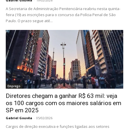
Gabriel Gouvêa
-
19/02/2026
A Secretaria de Administração Penitenciária reabriu nesta quinta-
feira (19) as inscrições para o concurso da Polícia Penal de São
Paulo. O prazo segue até...
Emprego
Diretores chegam a ganhar R$ 63 mil: veja
os 100 cargos com os maiores salários em
SP em 2025
Gabriel Gouvêa
-
05/02/2026
Cargos de direção executiva e funções ligadas aos setores