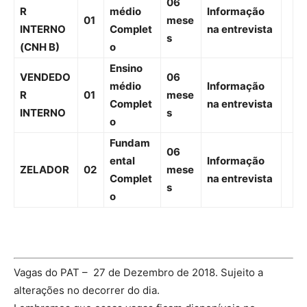
06
R
médio
Informação
01
mese
INTERNO
Complet
na entrevista
s
(CNH B)
o
Ensino
VENDEDO
06
médio
Informação
R
01
mese
Complet
na entrevista
INTERNO
s
o
Fundam
06
ental
Informação
ZELADOR
02
mese
Complet
na entrevista
s
o
Vagas do PAT – 27 de Dezembro de 2018. Sujeito a
alterações no decorrer do dia.