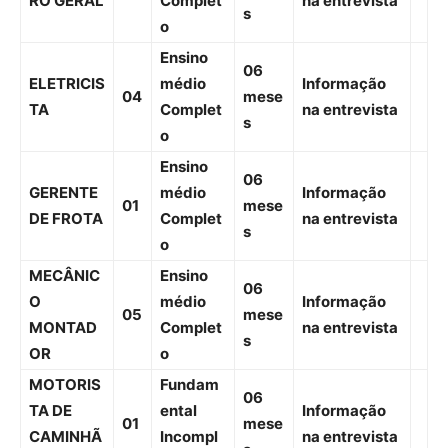
RO GERAL
Complet
na entrevista
s
o
Ensino
06
ELETRICIS
médio
Informação
04
mese
TA
Complet
na entrevista
s
o
Ensino
06
GERENTE
médio
Informação
01
mese
DE FROTA
Complet
na entrevista
s
o
MECÂNIC
Ensino
06
O
médio
Informação
05
mese
MONTAD
Complet
na entrevista
s
OR
o
MOTORIS
Fundam
06
TA DE
ental
Informação
01
mese
CAMINHÃ
Incompl
na entrevista