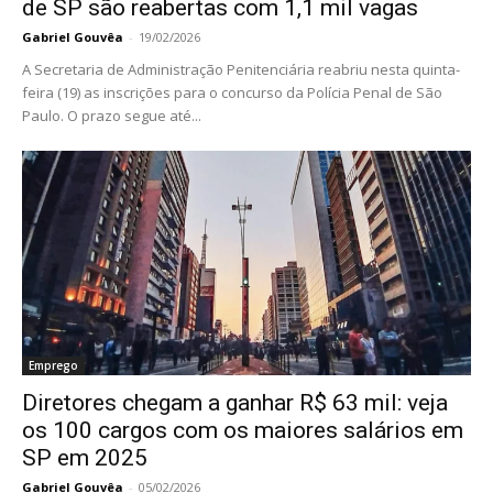
de SP são reabertas com 1,1 mil vagas
Gabriel Gouvêa
-
19/02/2026
A Secretaria de Administração Penitenciária reabriu nesta quinta-
feira (19) as inscrições para o concurso da Polícia Penal de São
Paulo. O prazo segue até...
Emprego
Diretores chegam a ganhar R$ 63 mil: veja
os 100 cargos com os maiores salários em
SP em 2025
Gabriel Gouvêa
-
05/02/2026