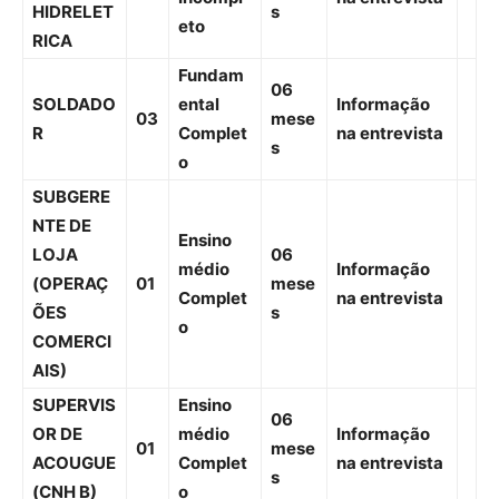
Incompl
na entrevista
HIDRELET
s
eto
RICA
Fundam
06
SOLDADO
ental
Informação
03
mese
R
Complet
na entrevista
s
o
SUBGERE
NTE DE
Ensino
LOJA
06
médio
Informação
(OPERAÇ
01
mese
Complet
na entrevista
ÕES
s
o
COMERCI
AIS)
SUPERVIS
Ensino
06
OR DE
médio
Informação
01
mese
ACOUGUE
Complet
na entrevista
s
(CNH B)
o