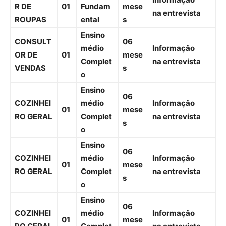
Informação
R DE
01
Fundam
mese
na entrevista
ROUPAS
ental
s
Ensino
CONSULT
06
médio
Informação
OR DE
01
mese
Complet
na entrevista
VENDAS
s
o
Ensino
06
COZINHEI
médio
Informação
01
mese
RO GERAL
Complet
na entrevista
s
o
Ensino
06
COZINHEI
médio
Informação
01
mese
RO GERAL
Complet
na entrevista
s
o
Ensino
06
COZINHEI
médio
Informação
01
mese