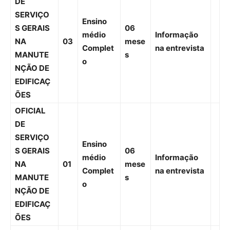
DE
SERVIÇO
Ensino
S GERAIS
06
médio
Informação
NA
03
mese
Complet
na entrevista
MANUTE
s
o
NÇÃO DE
EDIFICAÇ
ÕES
OFICIAL
DE
SERVIÇO
Ensino
S GERAIS
06
médio
Informação
NA
01
mese
Complet
na entrevista
MANUTE
s
o
NÇÃO DE
EDIFICAÇ
ÕES