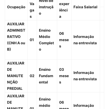
Nível de
Va
exper
Ocupação
instruçã
Faixa Salarial
ga
iênci
o
s
a
AUXILIAR
ADMINIST
Ensino
06
RATIVO
Médio
Informação
01
mese
(CNH A ou
Complet
na entrevista
s
B)
o
AUXILIAR
DE
Ensino
03
Informação
MANUTE
02
Fundam
mese
na entrevista
NÇÃO
ental
s
PREDIAL
AUXILIAR
Ensino
DE
06
médio
Informação