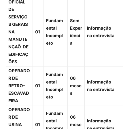
OFICIAL
DE
SERVIÇO
Fundam
Sem
S GERAIS
ental
Exper
Informação
NA
01
Incompl
iênci
na entrevista
MANUTE
eto
a
NÇAÕ DE
EDIFICAÇ
ÕES
OPERADO
Fundam
R DE
06
ental
Informação
RETRO-
01
mese
Incompl
na entrevista
ESCAVAD
s
eto
EIRA
OPERADO
Fundam
R DE
06
ental
Informação
USINA
01
mese