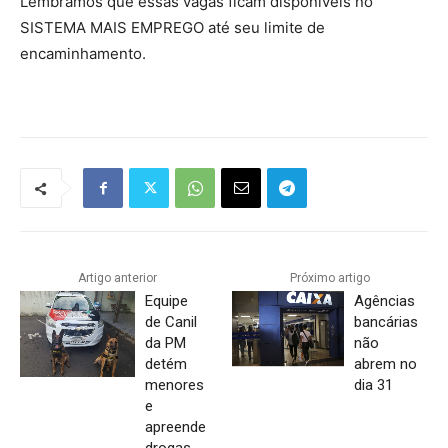
Lembramos que essas vagas ficam disponíveis no
SISTEMA MAIS EMPREGO até seu limite de
encaminhamento.
Artigo anterior
Próximo artigo
Equipe
Agências
de Canil
bancárias
da PM
não
detém
abrem no
menores
dia 31
e
apreende