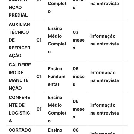
MANUTE
01
mese
Complet
na entrevista
NÇÃO
s
o
PREDIAL
AUXILIAR
Ensino
TÉCNICO
03
Médio
Informação
DE
01
mese
Complet
na entrevista
REFRIGER
s
o
AÇÃO
CALDEIRE
Ensino
06
IRO DE
Informação
01
Fundam
mese
MANUTE
na entrevista
ental
s
NÇÃO
CONFERE
Ensino
06
NTE DE
Médio
Informação
01
mese
LOGÍSTIC
Complet
na entrevista
s
A
o
CORTADO
Ensino
06