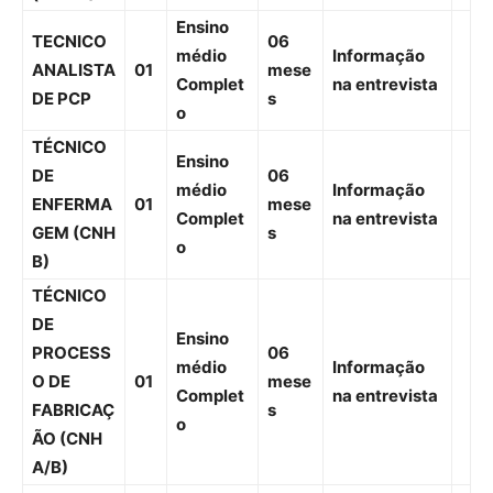
Ensino
TECNICO
06
médio
Informação
ANALISTA
01
mese
Complet
na entrevista
DE PCP
s
o
TÉCNICO
Ensino
DE
06
médio
Informação
ENFERMA
01
mese
Complet
na entrevista
GEM (CNH
s
o
B)
TÉCNICO
DE
Ensino
PROCESS
06
médio
Informação
O DE
01
mese
Complet
na entrevista
FABRICAÇ
s
o
ÃO (CNH
A/B)