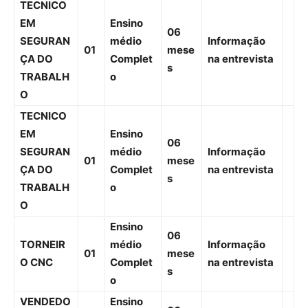
TECNICO
EM
Ensino
06
SEGURAN
médio
Informação
01
mese
ÇA DO
Complet
na entrevista
s
TRABALH
o
O
TECNICO
EM
Ensino
06
SEGURAN
médio
Informação
01
mese
ÇA DO
Complet
na entrevista
s
TRABALH
o
O
Ensino
06
TORNEIR
médio
Informação
01
mese
O CNC
Complet
na entrevista
s
o
VENDEDO
Ensino