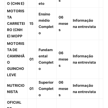
s
O (CHN E)
eto
MOTORIS
Ensino
TA
06
médio
Informação
CARRETEI
15
mese
Complet
na entrevista
RO (CNH
s
o
E) MOPP
MOTORIS
TA DE
Fundam
06
CAMINHÃ
ental
Informação
01
mese
O
Complet
na entrevista
s
GUINCHO
o
LEVE
Superior
06
NUTRICIO
Informação
01
Complet
mese
NISTA
na entrevista
o
s
OFICIAL