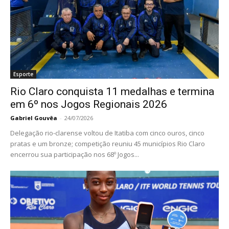
Esporte
Rio Claro conquista 11 medalhas e termina
em 6º nos Jogos Regionais 2026
Gabriel Gouvêa
-
24/07/2026
Delegação rio-clarense voltou de Itatiba com cinco ouros, cinco
pratas e um bronze; competição reuniu 45 municípios Rio Claro
encerrou sua participação nos 68º Jogos...