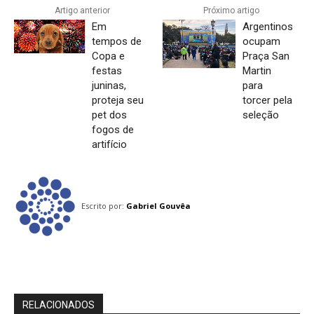
Artigo anterior
Próximo artigo
Em
Argentinos
tempos de
ocupam
Copa e
Praça San
festas
Martin
juninas,
para
proteja seu
torcer pela
pet dos
seleção
fogos de
artifício
Escrito por:
Gabriel Gouvêa
RELACIONADOS