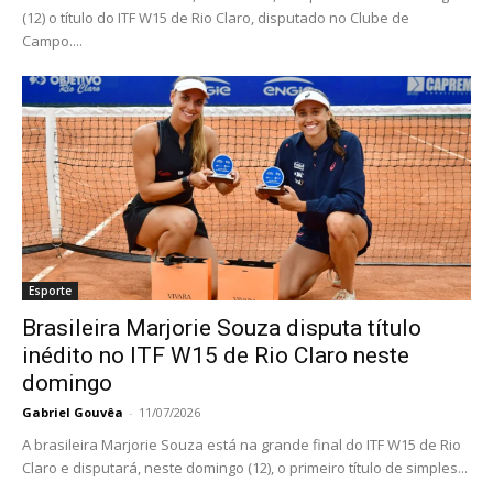
(12) o título do ITF W15 de Rio Claro, disputado no Clube de
Campo....
Esporte
Brasileira Marjorie Souza disputa título
inédito no ITF W15 de Rio Claro neste
domingo
Gabriel Gouvêa
-
11/07/2026
A brasileira Marjorie Souza está na grande final do ITF W15 de Rio
Claro e disputará, neste domingo (12), o primeiro título de simples...