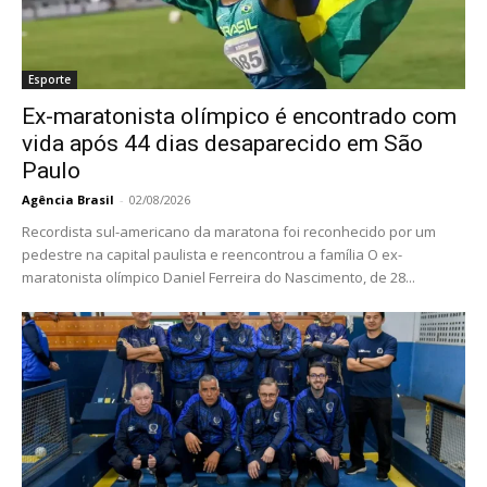
Esporte
Ex-maratonista olímpico é encontrado com
vida após 44 dias desaparecido em São
Paulo
Agência Brasil
-
02/08/2026
Recordista sul-americano da maratona foi reconhecido por um
pedestre na capital paulista e reencontrou a família O ex-
maratonista olímpico Daniel Ferreira do Nascimento, de 28...