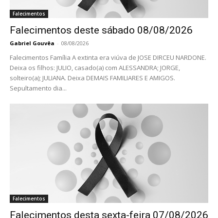
Falecimentos
Falecimentos deste sábado 08/08/2026
Gabriel Gouvêa
-
08/08/2026
Falecimentos Família A extinta era viúva de JOSE DIRCEU NARDONE.
Deixa os filhos: JULIO, casado(a) com ALESSANDRA; JORGE,
solteiro(a); JULIANA. Deixa DEMAIS FAMILIARES E AMIGOS.
Sepultamento dia...
Falecimentos
Falecimentos desta sexta-feira 07/08/2026