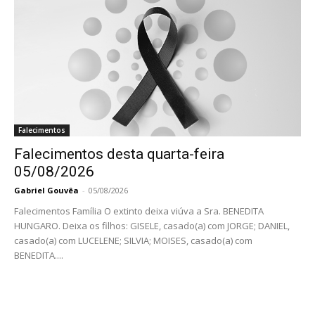
Falecimentos
Falecimentos desta quarta-feira
05/08/2026
Gabriel Gouvêa
-
05/08/2026
Falecimentos Família O extinto deixa viúva a Sra. BENEDITA
HUNGARO. Deixa os filhos: GISELE, casado(a) com JORGE; DANIEL,
casado(a) com LUCELENE; SILVIA; MOISES, casado(a) com
BENEDITA....