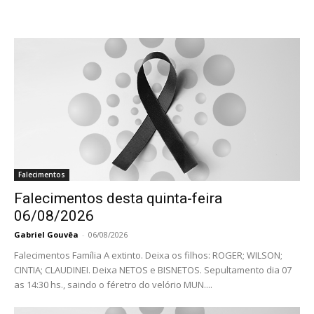
Falecimentos
Falecimentos desta quinta-feira
06/08/2026
Gabriel Gouvêa
-
06/08/2026
Falecimentos Família A extinto. Deixa os filhos: ROGER; WILSON;
CINTIA; CLAUDINEI. Deixa NETOS e BISNETOS. Sepultamento dia 07
as 14:30 hs., saindo o féretro do velório MUN....