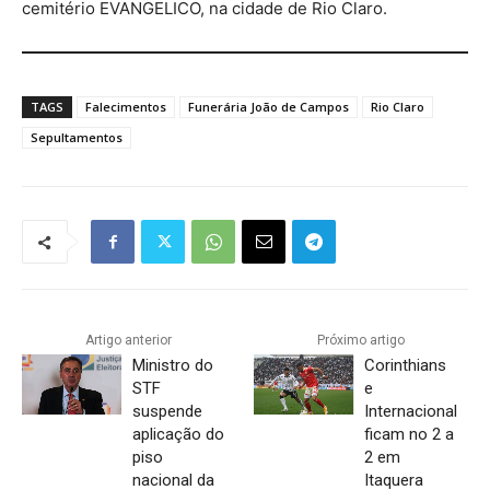
cemitério EVANGELICO, na cidade de Rio Claro.
TAGS
Falecimentos
Funerária João de Campos
Rio Claro
Sepultamentos
Artigo anterior
Próximo artigo
Ministro do
Corinthians
STF
e
suspende
Internacional
aplicação do
ficam no 2 a
piso
2 em
nacional da
Itaquera