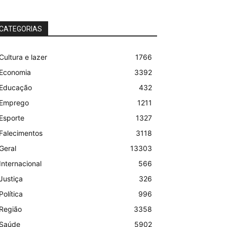
CATEGORIAS
Cultura e lazer
1766
Economia
3392
Educação
432
Emprego
1211
Esporte
1327
Falecimentos
3118
Geral
13303
Internacional
566
Justiça
326
Política
996
Região
3358
Saúde
5902