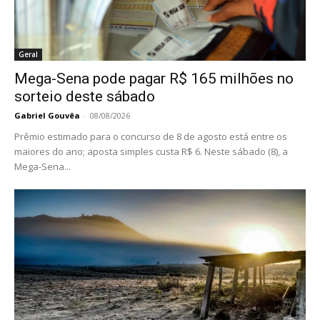
Geral
Mega-Sena pode pagar R$ 165 milhões no
sorteio deste sábado
Gabriel Gouvêa
-
08/08/2026
Prêmio estimado para o concurso de 8 de agosto está entre os
maiores do ano; aposta simples custa R$ 6. Neste sábado (8), a
Mega-Sena...