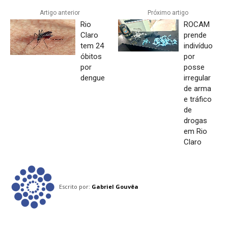
Artigo anterior
Próximo artigo
Rio
ROCAM
Claro
prende
tem 24
indivíduo
óbitos
por
por
posse
dengue
irregular
de arma
e tráfico
de
drogas
em Rio
Claro
Escrito por:
Gabriel Gouvêa