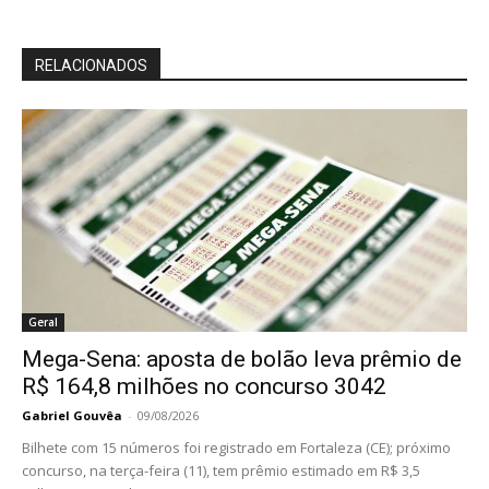
RELACIONADOS
Geral
Mega-Sena: aposta de bolão leva prêmio de
R$ 164,8 milhões no concurso 3042
Gabriel Gouvêa
-
09/08/2026
Bilhete com 15 números foi registrado em Fortaleza (CE); próximo
concurso, na terça-feira (11), tem prêmio estimado em R$ 3,5