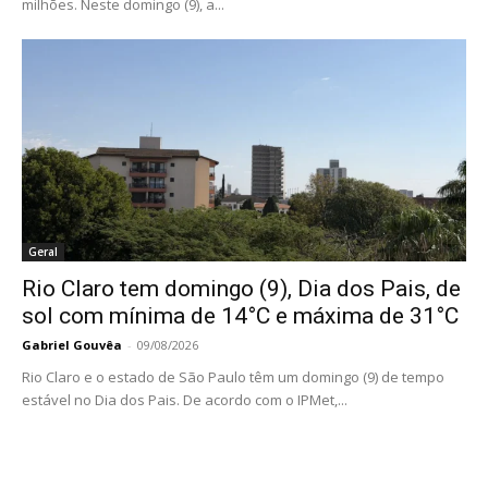
milhões. Neste domingo (9), a...
Geral
Rio Claro tem domingo (9), Dia dos Pais, de
sol com mínima de 14°C e máxima de 31°C
Gabriel Gouvêa
-
09/08/2026
Rio Claro e o estado de São Paulo têm um domingo (9) de tempo
estável no Dia dos Pais. De acordo com o IPMet,...