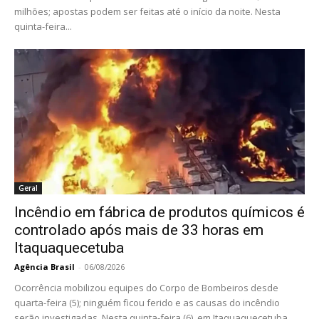
milhões; apostas podem ser feitas até o início da noite. Nesta
quinta-feira...
Geral
Incêndio em fábrica de produtos químicos é
controlado após mais de 33 horas em
Itaquaquecetuba
Agência Brasil
-
06/08/2026
Ocorrência mobilizou equipes do Corpo de Bombeiros desde
quarta-feira (5); ninguém ficou ferido e as causas do incêndio
serão investigadas. Nesta quinta-feira (6), em Itaquaquecetuba...