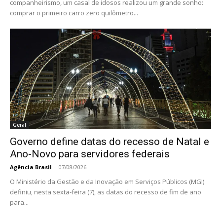
companheirismo, um casal de idosos realizou um grande sonho:
comprar o primeiro carro zero quilômetro...
Geral
Governo define datas do recesso de Natal e
Ano-Novo para servidores federais
Agência Brasil
-
07/08/2026
O Ministério da Gestão e da Inovação em Serviços Públicos (MGI)
definiu, nesta sexta-feira (7), as datas do recesso de fim de ano
para...