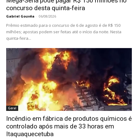
Mega-Sena pode pagar R$ 150 milhões no
concurso desta quinta-feira
Gabriel Gouvêa
-
06/08/2026
Prêmio estimado para o concurso de 6 de agosto é de R$ 150
milhões; apostas podem ser feitas até o início da noite. Nesta
quinta-feira...
Geral
Incêndio em fábrica de produtos químicos é
controlado após mais de 33 horas em
Itaquaquecetuba