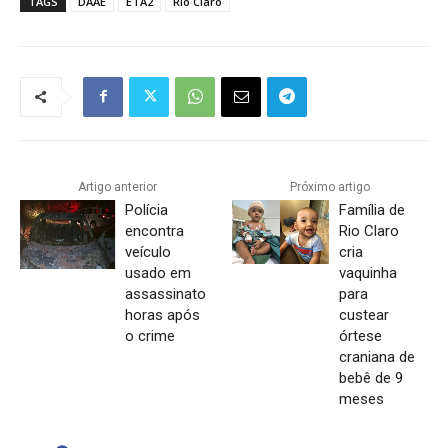
TAGS
DAAE
ETA2
Rio Claro
Artigo anterior
Próximo artigo
Polícia
Família de
encontra
Rio Claro
veículo
cria
usado em
vaquinha
assassinato
para
horas após
custear
o crime
órtese
craniana de
bebê de 9
meses