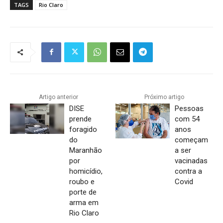
TAGS
Rio Claro
Artigo anterior
Próximo artigo
DISE
Pessoas
prende
com 54
foragido
anos
do
começam
Maranhão
a ser
por
vacinadas
homicídio,
contra a
roubo e
Covid
porte de
arma em
Rio Claro