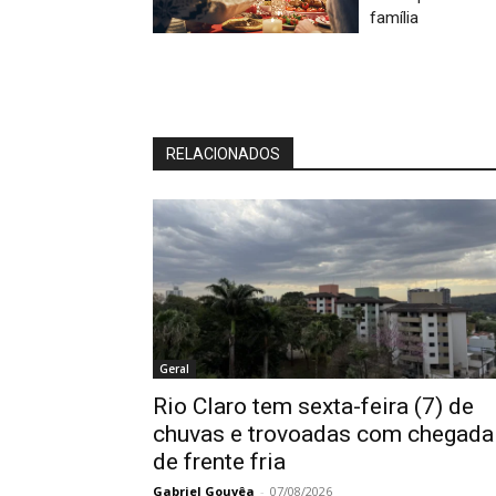
família
RELACIONADOS
Geral
Rio Claro tem sexta-feira (7) de
chuvas e trovoadas com chegada
de frente fria
Gabriel Gouvêa
-
07/08/2026