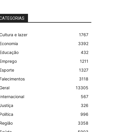
CATEGORIAS
Cultura e lazer
1767
Economia
3392
Educação
432
Emprego
1211
Esporte
1327
Falecimentos
3118
Geral
13305
Internacional
567
Justiça
326
Política
996
Região
3358
Saúde
5903