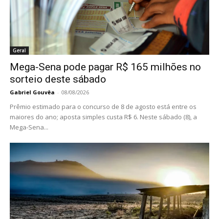
Geral
Mega-Sena pode pagar R$ 165 milhões no
sorteio deste sábado
Gabriel Gouvêa
-
08/08/2026
Prêmio estimado para o concurso de 8 de agosto está entre os
maiores do ano; aposta simples custa R$ 6. Neste sábado (8), a
Mega-Sena...