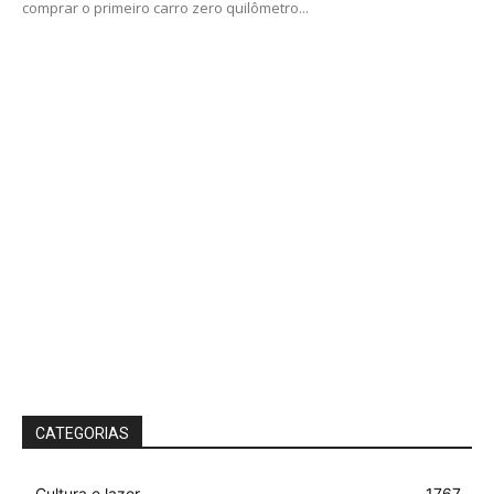
comprar o primeiro carro zero quilômetro...
CATEGORIAS
Cultura e lazer
1767