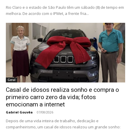
Rio Claro e o estado de São Paulo têm um sábado (8) de tempo em
melhora. De acordo com o IPMet, a frente fria...
Geral
Casal de idosos realiza sonho e compra o
primeiro carro zero da vida; fotos
emocionam a internet
Gabriel Gouvêa
-
07/08/2026
Depois de uma vida inteira de trabalho, dedicação e
companheirismo, um casal de idosos realizou um grande sonho: