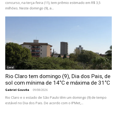
concurso, na terça-feira (11), tem prêmio estimado em R$ 3,5
milhões. Neste domingo (9), a...
Geral
Rio Claro tem domingo (9), Dia dos Pais, de
sol com mínima de 14°C e máxima de 31°C
Gabriel Gouvêa
-
09/08/2026
Rio Claro e o estado de São Paulo têm um domingo (9) de tempo
estável no Dia dos Pais. De acordo com o IPMet,...