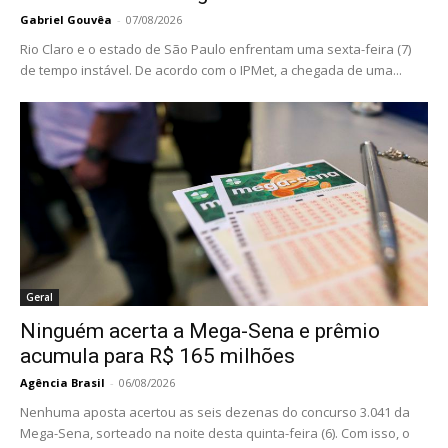
Gabriel Gouvêa
-
07/08/2026
Rio Claro e o estado de São Paulo enfrentam uma sexta-feira (7)
de tempo instável. De acordo com o IPMet, a chegada de uma...
Geral
Ninguém acerta a Mega-Sena e prêmio
acumula para R$ 165 milhões
Agência Brasil
-
06/08/2026
Nenhuma aposta acertou as seis dezenas do concurso 3.041 da
Mega-Sena, sorteado na noite desta quinta-feira (6). Com isso, o