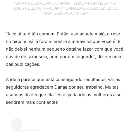
UMA PUBLICAÇÃO COMPARTILHADA POR HELPING
GALS FEEL NORMAL ❤️ (@DANAEMERCER)
EM 21 DE
MAR, 2020 ÀS 6:49 PDT
“A celulite é tão comum! Então, use aquele maiô, arrase
no biquíni, vá lá fora e mostre a maravilha que você é. E
não deixei nenhum pequeno detalhe fazer com que você
duvide de si mesma, nem por um segundo”, diz em uma
das publicações.
A ideia parece que está conseguindo resultados, várias
seguidoras agradecem Danae por seu trabalho. Muitas
usuárias dizem que ela “está ajudando as mulheres a se
sentirem mais confiantes”.