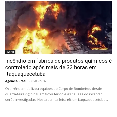
Geral
Incêndio em fábrica de produtos químicos é
controlado após mais de 33 horas em
Itaquaquecetuba
Agência Brasil
-
06/08/2026
Ocorrência mobilizou equipes do Corpo de Bombeiros desde
quarta-feira (5); ninguém ficou ferido e as causas do incêndio
serão investigadas. Nesta quinta-feira (6), em Itaquaquecetuba...