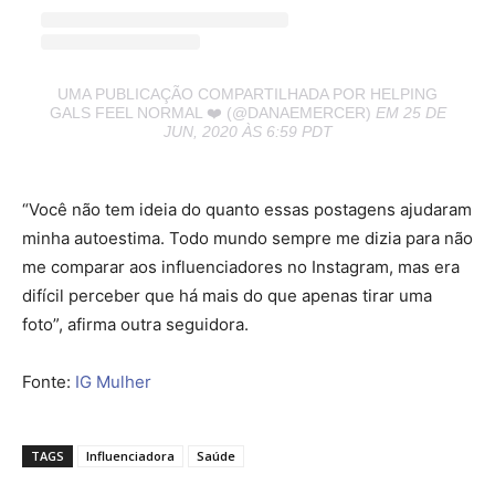
UMA PUBLICAÇÃO COMPARTILHADA POR HELPING
GALS FEEL NORMAL ❤️ (@DANAEMERCER)
EM 25 DE
JUN, 2020 ÀS 6:59 PDT
“Você não tem ideia do quanto essas postagens ajudaram
minha autoestima. Todo mundo sempre me dizia para não
me comparar aos influenciadores no Instagram, mas era
difícil perceber que há mais do que apenas tirar uma
foto”, afirma outra seguidora.
Fonte:
IG Mulher
TAGS
Influenciadora
Saúde