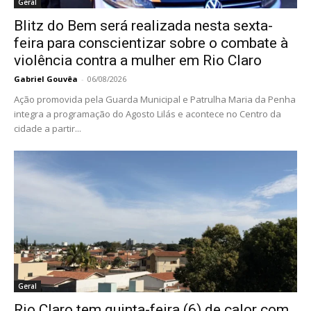
Geral
Blitz do Bem será realizada nesta sexta-
feira para conscientizar sobre o combate à
violência contra a mulher em Rio Claro
Gabriel Gouvêa
-
06/08/2026
Ação promovida pela Guarda Municipal e Patrulha Maria da Penha
integra a programação do Agosto Lilás e acontece no Centro da
cidade a partir...
Geral
Rio Claro tem quinta-feira (6) de calor com