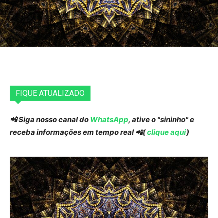
FIQUE ATUALIZADO
📲 Siga nosso canal do
WhatsApp
, ative o "sininho" e
receba informações em tempo real 📲(
clique aqui
)