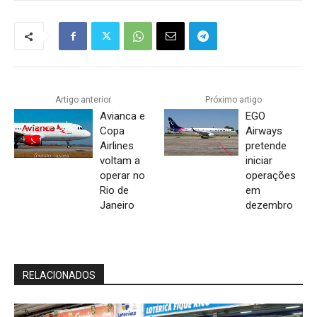
Artigo anterior
Próximo artigo
Avianca e
EGO
Copa
Airways
Airlines
pretende
voltam a
iniciar
operar no
operações
Rio de
em
Janeiro
dezembro
RELACIONADOS