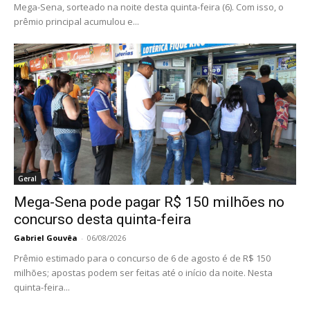
Mega-Sena, sorteado na noite desta quinta-feira (6). Com isso, o
prêmio principal acumulou e...
Geral
Mega-Sena pode pagar R$ 150 milhões no
concurso desta quinta-feira
Gabriel Gouvêa
-
06/08/2026
Prêmio estimado para o concurso de 6 de agosto é de R$ 150
milhões; apostas podem ser feitas até o início da noite. Nesta
quinta-feira...