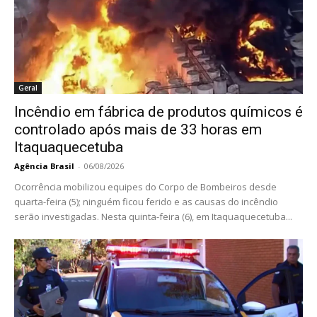
Geral
Incêndio em fábrica de produtos químicos é
controlado após mais de 33 horas em
Itaquaquecetuba
Agência Brasil
-
06/08/2026
Ocorrência mobilizou equipes do Corpo de Bombeiros desde
quarta-feira (5); ninguém ficou ferido e as causas do incêndio
serão investigadas. Nesta quinta-feira (6), em Itaquaquecetuba...