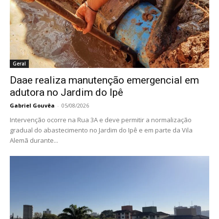
Geral
Daae realiza manutenção emergencial em
adutora no Jardim do Ipê
Gabriel Gouvêa
-
05/08/2026
Intervenção ocorre na Rua 3A e deve permitir a normalização
gradual do abastecimento no Jardim do Ipê e em parte da Vila
Alemã durante...