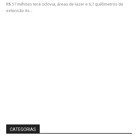
R$ 57 milhões terá ciclovia, áreas de lazer e 6,7 quilômetros de
extensão As...
CATEGORIAS