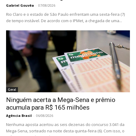
Gabriel Gouvêa
-
07/08/2026
Rio Claro e o estado de São Paulo enfrentam uma sexta-feira (7)
de tempo instável. De acordo com o IPMet, a chegada de uma...
Geral
Ninguém acerta a Mega-Sena e prêmio
acumula para R$ 165 milhões
Agência Brasil
-
06/08/2026
Nenhuma aposta acertou as seis dezenas do concurso 3.041 da
Mega-Sena, sorteado na noite desta quinta-feira (6). Com isso, o