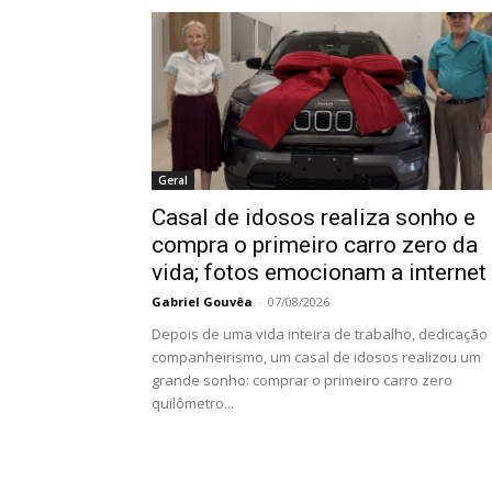
Geral
Casal de idosos realiza sonho e
compra o primeiro carro zero da
vida; fotos emocionam a internet
Gabriel Gouvêa
-
07/08/2026
Depois de uma vida inteira de trabalho, dedicação
companheirismo, um casal de idosos realizou um
grande sonho: comprar o primeiro carro zero
quilômetro...