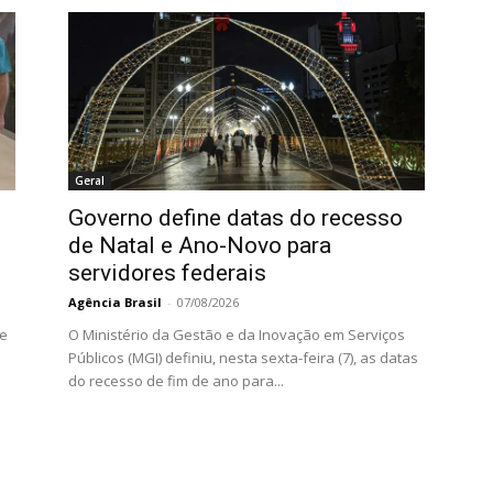
Geral
Governo define datas do recesso
de Natal e Ano-Novo para
servidores federais
Agência Brasil
-
07/08/2026
 e
O Ministério da Gestão e da Inovação em Serviços
Públicos (MGI) definiu, nesta sexta-feira (7), as datas
do recesso de fim de ano para...