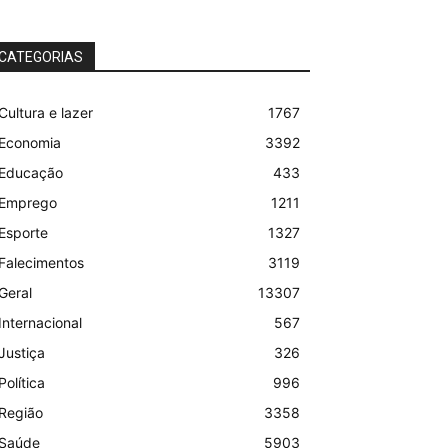
CATEGORIAS
Cultura e lazer
1767
Economia
3392
Educação
433
Emprego
1211
Esporte
1327
Falecimentos
3119
Geral
13307
Internacional
567
Justiça
326
Política
996
Região
3358
Saúde
5903