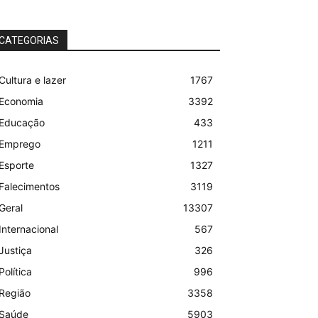
CATEGORIAS
Cultura e lazer
1767
Economia
3392
Educação
433
Emprego
1211
Esporte
1327
Falecimentos
3119
Geral
13307
Internacional
567
Justiça
326
Política
996
Região
3358
Saúde
5903