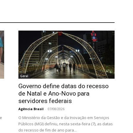
Geral
Governo define datas do recesso
de Natal e Ano-Novo para
servidores federais
Agência Brasil
-
07/08/2026
 e
O Ministério da Gestão e da Inovação em Serviços
Públicos (MGI) definiu, nesta sexta-feira (7), as datas
do recesso de fim de ano para...