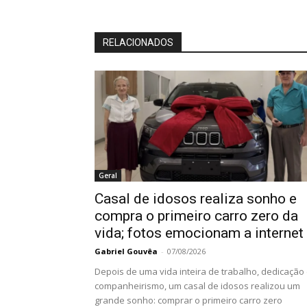
RELACIONADOS
Geral
Casal de idosos realiza sonho e
compra o primeiro carro zero da
vida; fotos emocionam a internet
Gabriel Gouvêa
-
07/08/2026
Depois de uma vida inteira de trabalho, dedicação
companheirismo, um casal de idosos realizou um
grande sonho: comprar o primeiro carro zero