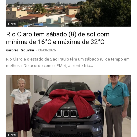
Geral
Rio Claro tem sábado (8) de sol com
mínima de 16°C e máxima de 32°C
Gabriel Gouvêa
-
08/08/2026
Rio Claro e o estado de São Paulo têm um sábado (8) de tempo em
melhora. De acordo com o IPMet, a frente fria...
Geral