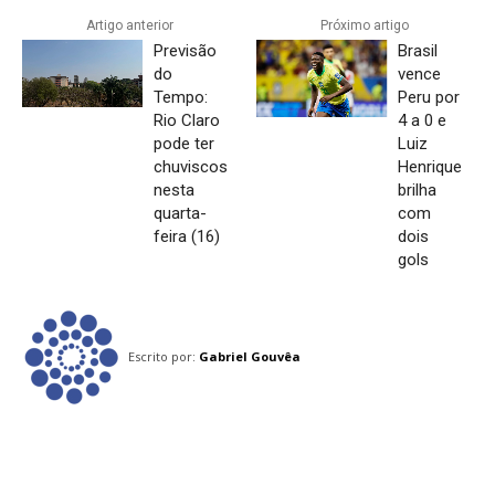
Artigo anterior
Próximo artigo
Previsão
Brasil
do
vence
Tempo:
Peru por
Rio Claro
4 a 0 e
pode ter
Luiz
chuviscos
Henrique
nesta
brilha
quarta-
com
feira (16)
dois
gols
Escrito por:
Gabriel Gouvêa