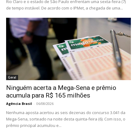
Rio Claro e o estado de São Paulo enfrentam uma sexta-feira (7)
de tempo instável. De acordo com o IPMet, a chegada de uma...
Geral
Ninguém acerta a Mega-Sena e prêmio
acumula para R$ 165 milhões
Agência Brasil
-
06/08/2026
Nenhuma aposta acertou as seis dezenas do concurso 3.041 da
Mega-Sena, sorteado na noite desta quinta-feira (6). Com isso, o
prêmio principal acumulou e...