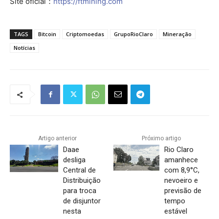
Site oficial：
https://ftmining.com
TAGS
Bitcoin
Criptomoedas
GrupoRioClaro
Mineração
Notícias
Artigo anterior
Próximo artigo
Daae
Rio Claro
desliga
amanhece
Central de
com 8,9°C,
Distribuição
nevoeiro e
para troca
previsão de
de disjuntor
tempo
nesta
estável