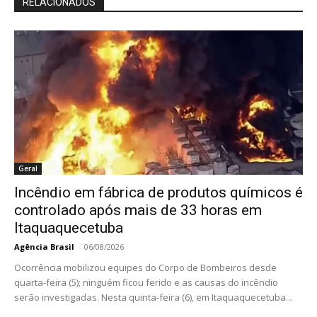
RELACIONADOS
Geral
Incêndio em fábrica de produtos químicos é
controlado após mais de 33 horas em
Itaquaquecetuba
Agência Brasil
-
06/08/2026
Ocorrência mobilizou equipes do Corpo de Bombeiros desde
quarta-feira (5); ninguém ficou ferido e as causas do incêndio
serão investigadas. Nesta quinta-feira (6), em Itaquaquecetuba...