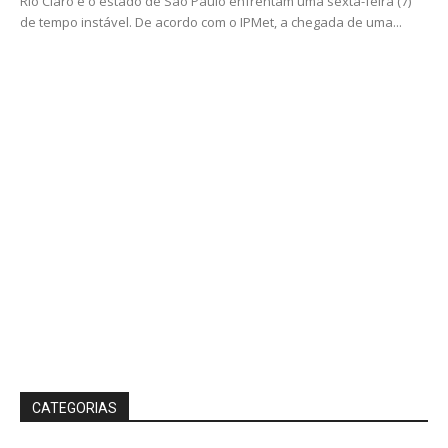
Rio Claro e o estado de São Paulo enfrentam uma sexta-feira (7)
de tempo instável. De acordo com o IPMet, a chegada de uma...
CATEGORIAS