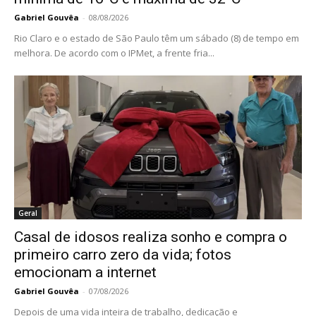
Gabriel Gouvêa
-
08/08/2026
Rio Claro e o estado de São Paulo têm um sábado (8) de tempo em
melhora. De acordo com o IPMet, a frente fria...
Geral
Casal de idosos realiza sonho e compra o
primeiro carro zero da vida; fotos
emocionam a internet
Gabriel Gouvêa
-
07/08/2026
Depois de uma vida inteira de trabalho, dedicação e