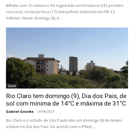
Bilhete com 15 números foi registrado em Fortaleza (CE); próximo
concurso, na terça-feira (11), tem prêmio estimado em R$ 3,5
milhões. Neste domingo (9), a...
Geral
Rio Claro tem domingo (9), Dia dos Pais, de
sol com mínima de 14°C e máxima de 31°C
Gabriel Gouvêa
-
09/08/2026
Rio Claro e o estado de São Paulo têm um domingo (9) de tempo
estável no Dia dos Pais. De acordo com o IPMet,...