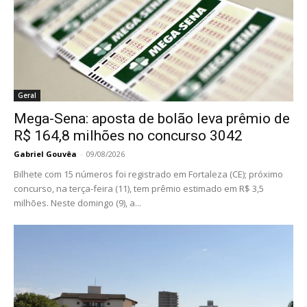
Geral
Mega-Sena: aposta de bolão leva prêmio de
R$ 164,8 milhões no concurso 3042
Gabriel Gouvêa
-
09/08/2026
Bilhete com 15 números foi registrado em Fortaleza (CE); próximo
concurso, na terça-feira (11), tem prêmio estimado em R$ 3,5
milhões. Neste domingo (9), a...